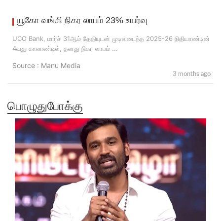
யூகோ வங்கி நிகர லாபம் 23% உயர்வு
UCO Bank, மார்ச் 31ஆம் தேதியுடன் முடிவடைந்த 2025-26 நிதியாண்டின்
4வது காலாண்டில், தனது நிகர லாபம் ...
Source : Manu Media
3 months ago
பொழுதுபோக்கு