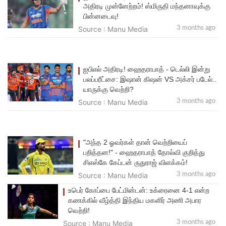
அதிரடி முன்னேற்றம்! ஸ்மிருதி மந்தனாவுக்கு
பின்னடைவு!
Source : Manu Media
3 months ago
ஐபிஎல் அதிரடி! ஹைதராபாத் - டெல்லி இன்று
பலப்பரீட்சை: இஷான் கிஷன் VS அக்சர் படேல்..
யாருக்கு வெற்றி?
Source : Manu Media
3 months ago
"அந்த 2 ஓவர்கள் தான் வெற்றியைப்
பறித்தன!" - ஹைதராபாத் தோல்வி குறித்து
சிஎஸ்கே கேப்டன் ருதுராஜ் விளக்கம்!
Source : Manu Media
3 months ago
உபெர் கோப்பை பேட்மின்டன்: உக்ரைனை 4-1 என்ற
கணக்கில் வீழ்த்தி இந்திய மகளிர் அணி அபார
வெற்றி!
Source : Manu Media
3 months ago