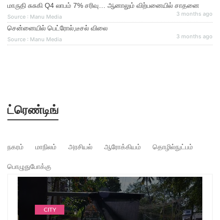
மாருதி சுசுகி Q4 லாபம் 7% சரிவு… ஆனாலும் விற்பனையில் சாதனை
3 months ago
Source : Manu Media
சென்னையில் பெட்ரோல்,டீசல் விலை
3 months ago
Source : Manu Media
ட்ரெண்டிங்
நகரம்
மாநிலம்
அரசியல்
ஆரோக்கியம்
தொழில்நுட்பம்
பொழுதுபோக்கு
CITY