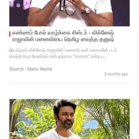
எண்ணம் போல் வாழ்க்கை சிஸ்டர் - விக்னேஷ்
ராஜாவின் மனைவியை நெகிழ வைத்த தனுஷ்
இயக்குநர் விக்னேஷ் ராஜாவின் மனைவி, தன் கணவரின் படம்
வெற்றி பெற வேண்டும் என்பதற்காக "கரசாமி" என்ற ப...
Source : Manu Media
3 months ago