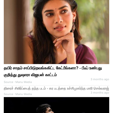
தயிர் சாதம் சாப்பிடுறவங்ககிட்ட கேட்பீங்களா? - பீஃப் உண்பது
குறித்து துஷாரா விஜயன் காட்டம்
3 months ago
Source : Manu Media
திரைச் சிலிர்ப்பைத் தந்த படம் - கர படத்தை உச்சிமுகர்ந்த மாரி செல்வராஜ்
3 months ago
Source : Manu Media