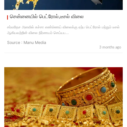
சென்னையில் பெட்ரோல்,டீசல் விலை
சர்வதேச அளவில் கச்சா எண்ணெய் விலைக்கு ஏற்ப பெட்ரோல் மற்றும் டீசல்
ஆகியவற்றின் விலை நிர்ணயம் செய்யப...
Source : Manu Media
3 months ago