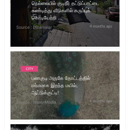
நெல்லையில் குடிநீர் தட்டுப்பாட்டை
கண்டித்து வீடுகளில் கருப்புக்
கொடியேற்றி ...
Source : Dinamalar
4 months ago
CITY
பணகுடி அருகே தோட்டத்தில்
மா்மமாக இறந்த மயில்,
ஆட்டுக்குட்டி!
Source : Manu Media
4 months ago