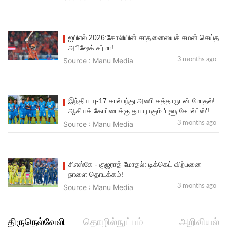
ஐபிஎல் 2026:கோலியின் சாதனையைச் சமன் செய்த
அபிஷேக் சர்மா!
Source : Manu Media
3 months ago
இந்திய யு-17 கால்பந்து அணி கத்தாருடன் மோதல்!
ஆசியக் கோப்பைக்கு தயாராகும் 'புளூ கோல்ட்ஸ்'!
Source : Manu Media
3 months ago
சிஎஸ்கே - குஜ​ராத் மோதல்: டிக்கெட் விற்​பனை
நாளை தொடக்கம்!
Source : Manu Media
3 months ago
திருநெல்வேலி
தொழில்நுட்பம்
அறிவியல்