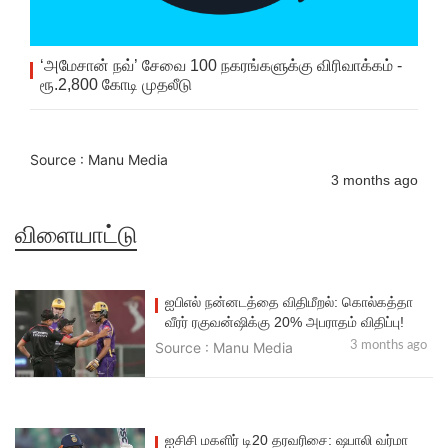
‘அமேசான் நவ்’ சேவை 100 நகரங்களுக்கு விரிவாக்கம் -
ரூ.2,800 கோடி முதலீடு
Source : Manu Media
3 months ago
விளையாட்டு
ஐபிஎல் நன்னடத்தை விதிமீறல்: கொல்கத்தா
வீரர் ரகுவன்ஷிக்கு 20% அபராதம் விதிப்பு!
Source : Manu Media
3 months ago
ஐசிசி மகளிர் டி20 தரவரிசை: ஷபாலி வர்மா