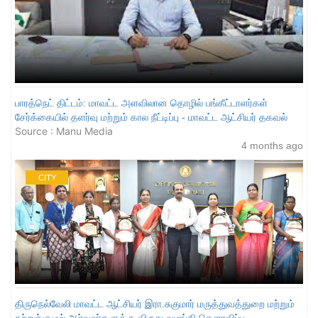
பாரத்நெட் திட்டம்: மாவட்ட அளவிலான தொழில் பங்கீட்டாளர்கள்
சேர்க்கையில் தளர்வு மற்றும் கால நீட்டிப்பு - மாவட்ட ஆட்சியர் தகவல்
Source : Manu Media
4 months ago
CITY
திருநெல்வேலி மாவட்ட ஆட்சியர் இரா.சுகுமார் மருத்துவத்துறை மற்றும்
சுற்றுச்சூழல் ஆர்வலர்களுக்கு விருது வழங்கி கௌரவிப்பு