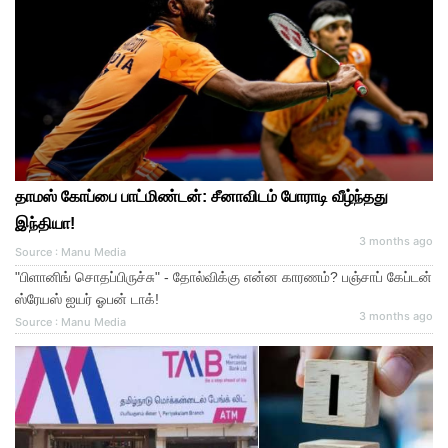
தாமஸ் கோப்பை பாட்மிண்டன்: சீனாவிடம் போராடி வீழ்ந்தது
இந்தியா!
3 months ago
Source : Manu Media
"பிளானிங் சொதப்பிருச்சு" - தோல்விக்கு என்ன காரணம்? பஞ்சாப் கேப்டன்
ஸ்ரேயஸ் ஐயர் ஓபன் டாக்!
3 months ago
Source : Manu Media