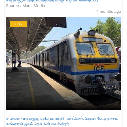
Source : Manu Media
4 months ago
CITY
நெல்லை - மங்களூரு புதிய வாராந்திர எக்ஸ்பிரஸ்: பிரதமர் மோடி நாளை
காணொலி மூலம் தொடங்கி வைக்கிறார்!