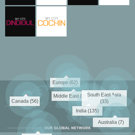
Europe (62)
South East Asia
Middle East (2)
Canada (56)
(33)
India (135)
Australia (7)